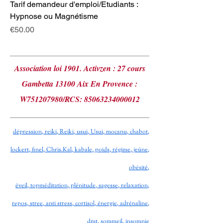
Tarif demandeur d'emploi/Etudiants :
Hypnose ou Magnétisme
Price
€50.00
Association loi 1901. Activzen : 27 cours
Gambetta 13100 Aix En Provence :
W751207980/RCS:
85063234000012
dépression, reiki, Reiki, usui, Usui, mocanu, chabot,
lockert, finel, Chris.Kal, kabale, poids, régime, jeûne,
obésité,
éveil, topméditation, plénitude, sagesse, relaxation,
repos, stree, anti stress, cortisol, énergie, adrénaline,
dmt, sommeil, insomnie