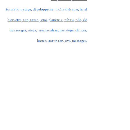
formation, stage, développement, câlinthérapie, hard
bien-être, zen, zazen,, emi, planète x, nibiru, nde, clé
des songes, rêves, psychanalyse, psy, dépendances,
loczen, sortir-zen, ovs, massages,
Formations activzen : lahochi, praticien lahochi,
enseignant lahochi, formation reiki, formation
autohypnose, coeur lahochi, méditation lahochi,
chakras, hypnose, kundalini, merkaba, amazon,
manuel, livre
hutte de sudation, retraite, salon, sucres, chocolat,
ericksonnienne, hypnose ericksonnienne, hypnose
humaniste, hypnose spirituel, spiritualité, spirituel,