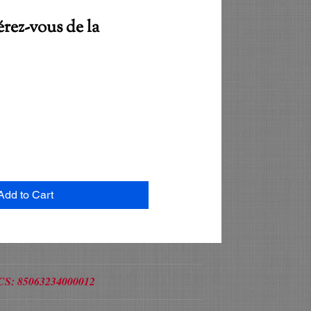
rez-vous de la
Add to Cart
/RCS: 85063234000012