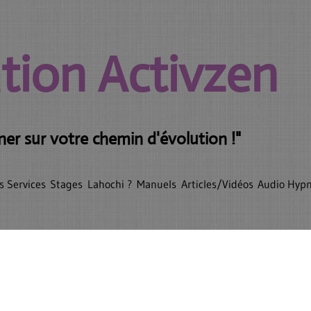
tion Activzen
r sur votre chemin d'évolution !"
s Services
Stages
Lahochi ?
Manuels
Articles/Vidéos
Audio Hyp