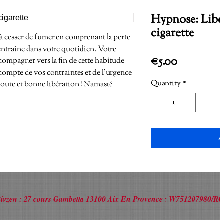
Hypnose: Libé
cigarette
à cesser de fumer en comprenant la perte 
entraîne dans votre quotidien. Votre 
Price
€5.00
ompagner vers la fin de cette habitude 
compte de vos contraintes et de l'urgence 
Quantity
*
oute et bonne libération ! Namasté
Activzen : 27 cours Gambetta 13100 Aix En Provence : W751207980