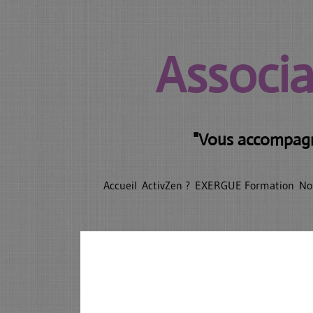
Associa
"Vous accompagne
Accueil
ActivZen ?
EXERGUE Formation
No