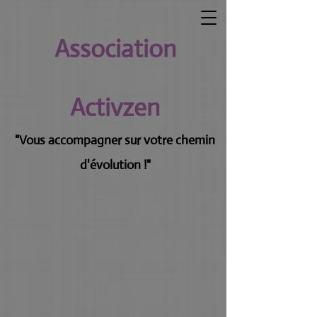
Association
Activzen
"Vous accompagner sur votre chemin
d'évolution !"