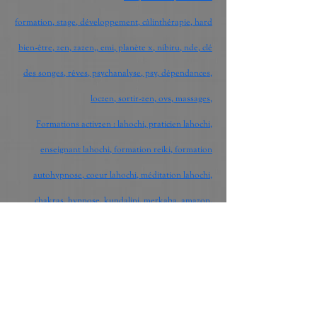
formation, stage, développement, câlinthérapie, hard
bien-être, zen, zazen,, emi, planète x, nibiru, nde, clé
des songes, rêves, psychanalyse, psy, dépendances,
loczen, sortir-zen, ovs, massages,
Formations activzen : lahochi, praticien lahochi,
enseignant lahochi, formation reiki, formation
autohypnose, coeur lahochi, méditation lahochi,
chakras, hypnose, kundalini, merkaba, amazon,
manuel, livre
hutte de sudation, retraite, salon, sucres, chocolat,
ericksonnienne, hypnose ericksonnienne, hypnose
humaniste, hypnose spirituel, spiritualité, spirituel,