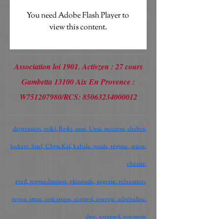
You need Adobe Flash Player to 
view this content.
Association loi 1901. Activzen : 27 cours
Gambetta 13100 Aix En Provence :
W751207980/RCS:
85063234000012
dépression, reiki, Reiki, usui, Usui, mocanu, chabot,
lockert, finel, Chris.Kal, kabale, poids, régime, jeûne,
obésité,
éveil, topméditation, plénitude, sagesse, relaxation,
repos, stree, anti stress, cortisol, énergie, adrénaline,
dmt, sommeil, insomnie