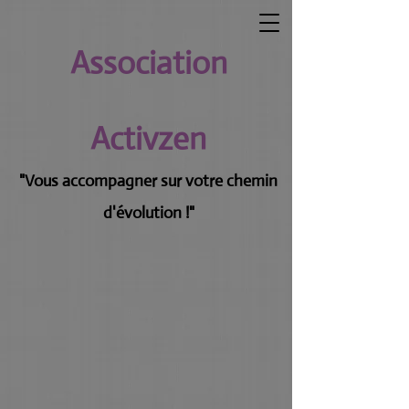
Association
Activzen
"Vous accompagner sur votre chemin
d'évolution !"