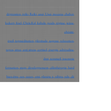
dépression, reiki, Reiki, usui, Usui, mocanu, chabot,
lockert, finel, Chris.Kal, kabale, poids, régime, jeûne,
obésité,
éveil, topméditation, plénitude, sagesse, relaxation,
repos, stree, anti stress, cortisol, énergie, adrénaline,
dmt, sommeil, insomnie
formation, stage, développement, câlinthérapie, hard
bien-être, zen, zazen,, emi, planète x, nibiru, nde, clé
des songes, rêves, psychanalyse, psy, dépendances,
loczen, sortir-zen, ovs, massages,
Formations activzen : lahochi, praticien lahochi,